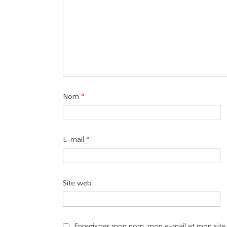
Nom
*
E-mail
*
Site web
Enregistrer mon nom, mon e-mail et mon site