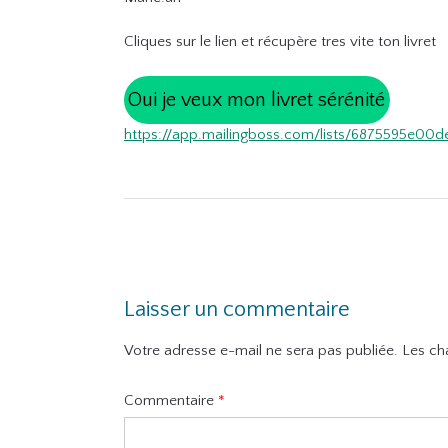
Cliques sur le lien et récupère tres vite ton livret
Oui je veux mon livret sérénité
https://app.mailingboss.com/lists/6875595e00d
Post
navigation
Laisser un commentaire
Votre adresse e-mail ne sera pas publiée.
Les ch
Commentaire
*