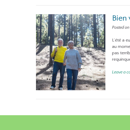
Bien 
Posted o
L’été a e
au moment
pas terri
requinque
Leave a 