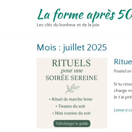
Skip
La forme après 50
to
content
Les clés du bonheur et de la joie
Mois :
juillet 2025
Ritue
Posted o
Si tu res
charge men
Je t’ai p
Leave a 